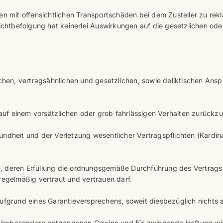
en mit offensichtlichen Transportschäden bei dem Zusteller zu rek
ichtbefolgung hat keinerlei Auswirkungen auf die gesetzlichen ode
ichen, vertragsähnlichen und gesetzlichen, sowie deliktischen An
 auf einem vorsätzlichen oder grob fahrlässigen Verhalten zurückz
ndheit und der Verletzung wesentlicher Vertragspflichten (Kardinal
che, deren Erfüllung die ordnungsgemäße Durchführung des Vertrags
regelmäßig vertraut und vertrauen darf.
ufgrund eines Garantieversprechens, soweit diesbezüglich nichts a
wie insbesondere entgangenen Gewinn und für zwingende Haftung w