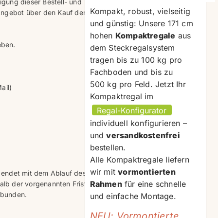
gung dieser Bestell- und
Kompakt, robust, vielseitig
Angebot über den Kauf der
und günstig: Unsere 171 cm
hohen
Kompaktregale
aus
eben.
dem Steckregalsystem
tragen bis zu 100 kg pro
Fachboden und bis zu
500 kg pro Feld. Jetzt Ihr
Mail)
Kompaktregal im
individuell konfigurieren –
und
versandkostenfrei
bestellen.
Alle Kompaktregale liefern
wir mit
vormontierten
endet mit dem Ablauf des
Rahmen
für eine schnelle
lb der vorgenannten Frist
gebunden.
und einfache Montage.
NEU: Vormontierte