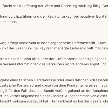
ufpreis nach Lieferung der Ware und Rechnungsstellung fällig. Der
prüfung durchzuführen und den Rechnungskauf bei negativer Bonitä
nbenommen.
weg erfolgt andie vom Kunden angegebene Lieferanschrift. Abweic
nkt der Bezahlung bei PayPal hinterlegte Lieferanschrift maßgebl
 Bordsteinkante" also bis zu der der Lieferadresse nächstgelegenen 
den Versandinformationen des Verkäufers nichts anderes ergibt und 
gabe einer falschen Lieferadresse oder eines falschen Adressat
zusätzliche Kosten, so sind diese von dem Kunden zu ersetzen, auß
es gilt für den Fall, dass der Kunde vorübergehend an der Annahme
Leistung vorher angemessen angekündigt. Ausgenommen von dieser 
srecht wirksam ausgeübt hat. Hier verbleibt es bei der gesetzlic