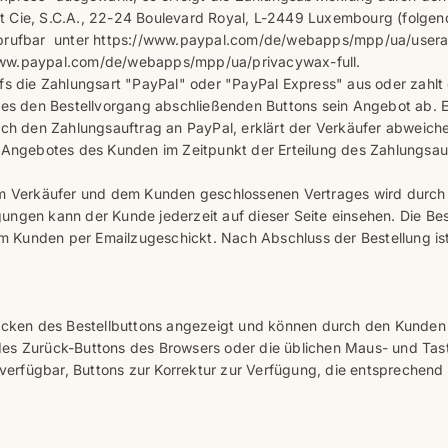
 et Cie, S.C.A., 22-24 Boulevard Royal, L-2449 Luxembourg (folgend:
abrufbar unter https://www.paypal.com/de/webapps/mpp/ua/userag
www.paypal.com/de/webapps/mpp/ua/privacywax-full.
fs die Zahlungsart "PayPal" oder "PayPal Express" aus oder zahlt
des den Bestellvorgang abschließenden Buttons sein Angebot ab. E
auch den Zahlungsauftrag an PayPal, erklärt der Verkäufer abweic
ngebotes des Kunden im Zeitpunkt der Erteilung des Zahlungsau
dem Verkäufer und dem Kunden geschlossenen Vertrages wird durch
ngen kann der Kunde jederzeit auf dieser Seite einsehen. Die Best
 Kunden per Emailzugeschickt. Nach Abschluss der Bestellung ist
klicken des Bestellbuttons angezeigt und können durch den Kunde
es Zurück-Buttons des Browsers oder die üblichen Maus- und Tasta
rfügbar, Buttons zur Korrektur zur Verfügung, die entsprechend 