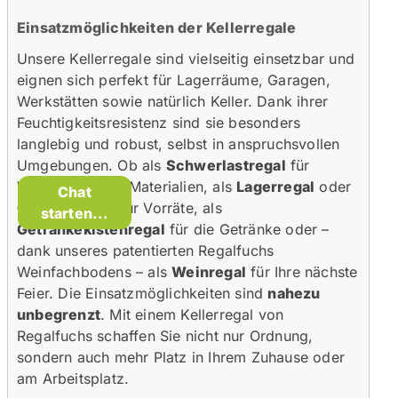
Einsatzmöglichkeiten der Kellerregale
Unsere Kellerregale sind vielseitig einsetzbar und
eignen sich perfekt für Lagerräume, Garagen,
Werkstätten sowie natürlich Keller. Dank ihrer
Feuchtigkeitsresistenz sind sie besonders
langlebig und robust, selbst in anspruchsvollen
Umgebungen. Ob als
Schwerlastregal
für
Werkzeuge und Materialien, als
Lagerregal
oder
Chat
Garagenregal
für Vorräte, als
starten...
Getränkekistenregal
für die Getränke oder –
dank unseres patentierten Regalfuchs
Weinfachbodens – als
Weinregal
für Ihre nächste
Feier. Die Einsatzmöglichkeiten sind
nahezu
unbegrenzt
. Mit einem Kellerregal von
Regalfuchs schaffen Sie nicht nur Ordnung,
sondern auch mehr Platz in Ihrem Zuhause oder
am Arbeitsplatz.