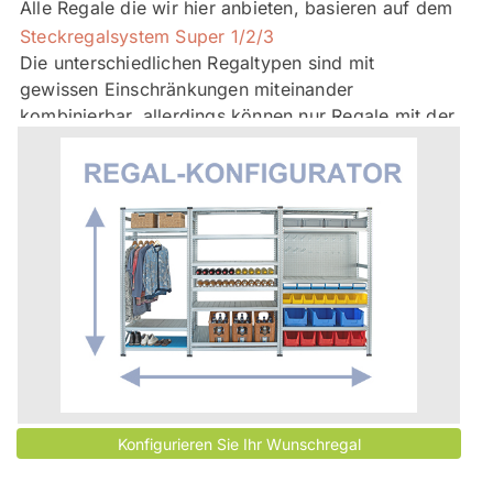
Alle Regale die wir hier anbieten, basieren auf dem
Steckregalsystem Super 1/2/3
Die unterschiedlichen Regaltypen sind mit
gewissen Einschränkungen miteinander
kombinierbar, allerdings können nur Regale mit der
gleichen Tiefe aneinandergehängt werden
Das schraubenlose Stecksystem aus verzinktem
Stahl ist schnell und leicht aufzubauen. Für noch
weniger Montageaufwand können Sie bei uns auch
vormontierte Rahmen bestellen. Damit müssen Sie
für die Fertigstellung der Montage nur noch die
Fachböden einhängen