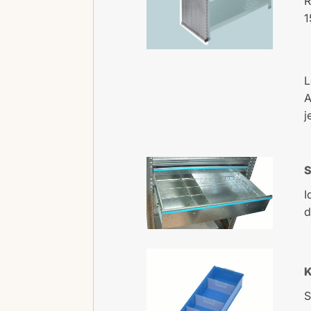
R
1
L
A
j
S
I
d
K
S