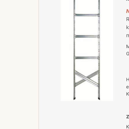
R
k
m
M
G
H
e
K
Z
K