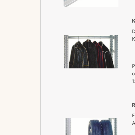
K
D
K
P
o
1
R
F
A