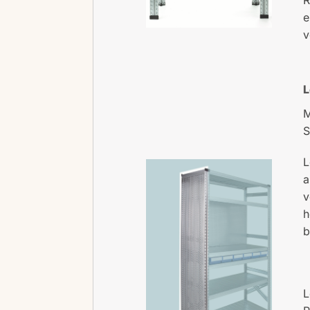
e
v
L
M
S
L
a
v
h
b
L