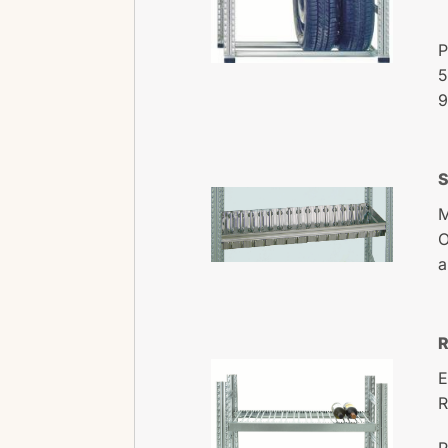
P
5
9
S
M
O
a
R
E
R
R