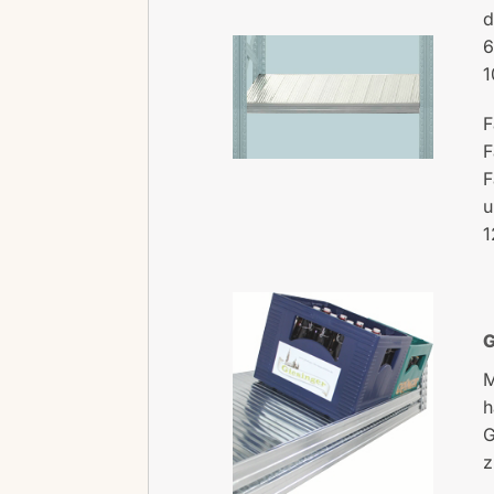
d
6
1
F
F
F
u
1
G
M
h
G
z