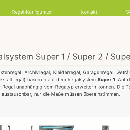
Regal-Konfigurator
Kontakt
S
lsystem Super 1 / Super 2 / Sup
tenregal, Archivregal, Kleiderregal, Garagenregal, Geträ
erkstattregal) basieren auf dem Regalsystem
Super 1
. Auf 
r Regal unabhängig vom Regatyp erweitern können. Die Te
g austauschbar, nur die Maße müssen übereinstimmen.